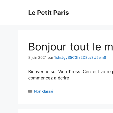
Aller
au
Le Petit Paris
contenu
Bonjour tout le 
8 juin 2021
par
1chrJgyS5C3fz2D8Lv3U5em8
Bienvenue sur WordPress. Ceci est votre p
commencez à écrire !
Catégories
Non classé